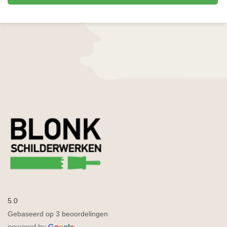
5.0
Gebaseerd op 3 beoordelingen
powered by
G
o
o
g
l
e