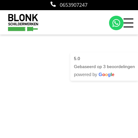
0653907247
5.0
Gebaseerd op 3 beoordelingen
powered by
G
o
o
g
l
e