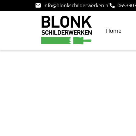
info@blonkschilderwerken.nl
065390
Home