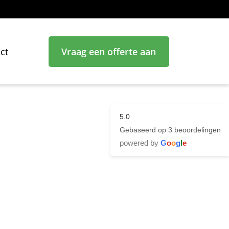
ct
Vraag een offerte aan
5.0
Gebaseerd op 3 beoordelingen
powered by
G
o
o
g
l
e