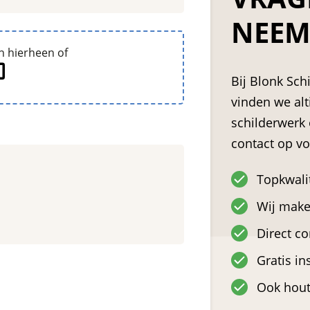
NEEM
n hierheen of
Bij Blonk Sc
vinden we alt
schilderwerk
contact op vo
Topkwali
Wij maken
Direct co
Gratis in
Ook hout