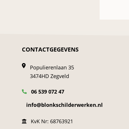
CONTACTGEGEVENS
Populierenlaan 35
3474HD Zegveld
06 539 072 47
info@blonkschilderwerken.nl
KvK Nr: 68763921