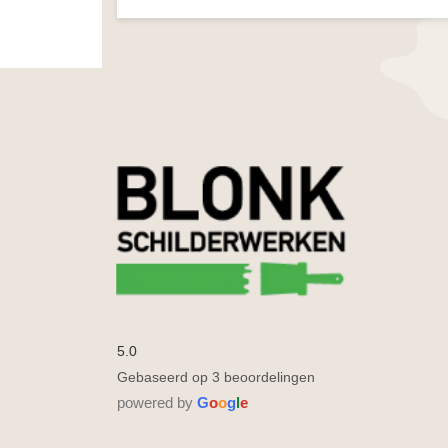
5.0
Gebaseerd op 3 beoordelingen
powered by
G
o
o
g
l
e